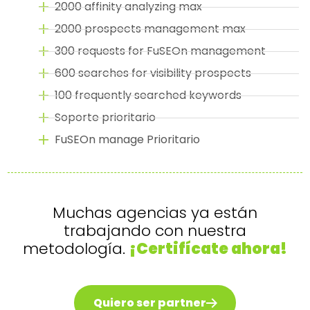
2000 affinity analyzing max
2000 prospects management max
300 requests for FuSEOn management
600 searches for visibility prospects
100 frequently searched keywords
Soporte prioritario
FuSEOn manage Prioritario
Muchas agencias ya están
trabajando con nuestra
metodología.
¡Certifícate ahora!
Quiero ser partner