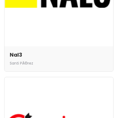
Nal3
Santi PÃ©rez