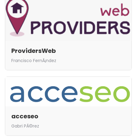
ProvidersWeb
Francisco FernÃ¡ndez
acceseo
Gabri PÃ©rez