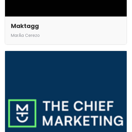
Maktagg
MarÃ­a Cerezo