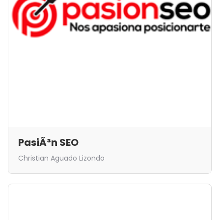
PasiÃ³n SEO
Christian Aguado Lizondo