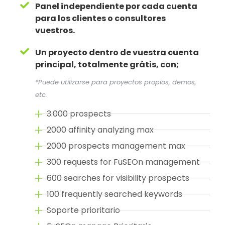
Panel independiente por cada cuenta
para los clientes o consultores
vuestros.
Un proyecto dentro de vuestra cuenta
principal, totalmente grátis, con;
*Puede utilizarse para proyectos propios, demos,
etc.
3.000 prospects
2000 affinity analyzing max
2000 prospects management max
300 requests for FuSEOn management
600 searches for visibility prospects
100 frequently searched keywords
Soporte prioritario