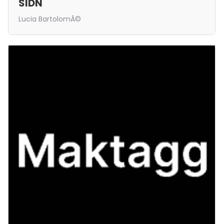
SIDN
Lucia BartolomÃ©