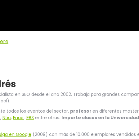
here
drés
ialista en SEO desde el año 2002. Trabaja para grandes compañ
ool).
e todos los eventos del sector,
profesor
en diferentes master
r
,
Ntic
,
Enae
,
IEBS
entre otras.
Imparte clases en la Universid
alga en Google
(2009) con más de 10.000 ejemplares vendidos e