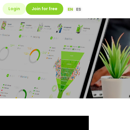
Login
Join for free
EN
ES