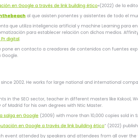
ción en Google a través de link building ético
«(2022) de la edito
nthebeach
al que asisten ponentes y asistentes de todo el mu
ta que utiliza inteligencia artificial y machine Learning para en
utomatización para establecer relación con dichos medios. Affini
r digital
.
e pone en contacto a creadores de contenidos con fuentes exper
a Google.
 since 2002. He works for large national and international compa
nts in the SEO sector, teacher in different masters like Kskool, W
of Madrid for his own degrees with Ntic Master.
a salga en Google
(2009) with more than 10,000 copies sold in S
utación en Google a través de link building ético
” (2022) publis
h event attended by speakers and attendees from all over the 