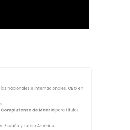
ías nacionales e Internacionales.
CEO
en
s
ad Complutense de Madrid
para títulos
n España y Latino América.