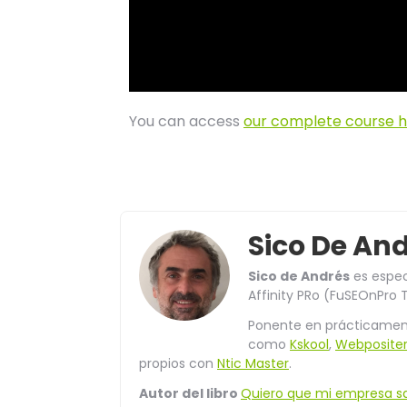
You can access
our complete course 
Sico De An
Sico de Andrés
es espec
Affinity PRo (FuSEOnPro T
Ponente en prácticament
como
Kskool
,
Webposite
propios con
Ntic Master
.
Autor del libro
Quiero que mi empresa s