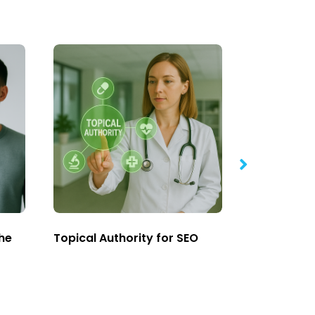
the
Topical Authority for SEO
Digital PR 