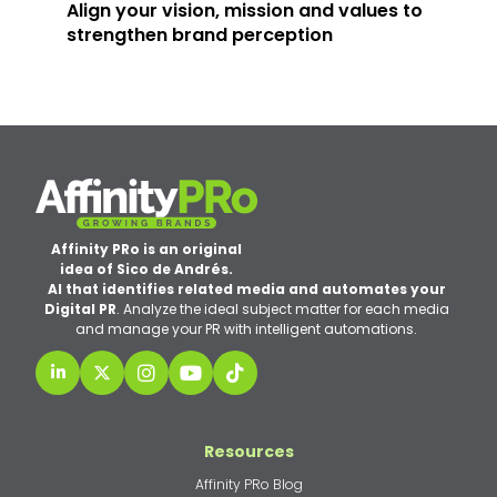
gs
Align your vision, mission and values to
Th
strengthen brand perception
Br
Affinity PRo is an original
idea of Sico de Andrés.
AI that identifies related media and automates your
Digital PR
. Analyze the ideal subject matter for each media
and manage your PR with intelligent automations.
Resources
Affinity PRo Blog