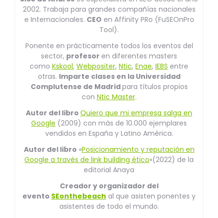
2002. Trabaja para grandes compañías nacionales
e Internacionales.
CEO
en Affinity PRo (FuSEOnPro
Tool).
Ponente en prácticamente todos los eventos del
sector,
profesor
en diferentes masters
como
Kskool
,
Webpositer
,
Ntic
,
Enae
,
IEBS
entre
otras.
Imparte clases en la Universidad
Complutense de Madrid
para títulos propios
con
Ntic Master
.
Autor del libro
Quiero que mi empresa salga en
Google
(2009) con más de 10.000 ejemplares
vendidos en España y Latino América.
Autor del libro
«
Posicionamiento y reputación en
Google a través de link building ético
«(2022) de la
editorial Anaya
Creador y organizador del
evento
SEonthebeach
al que asisten ponentes y
asistentes de todo el mundo.