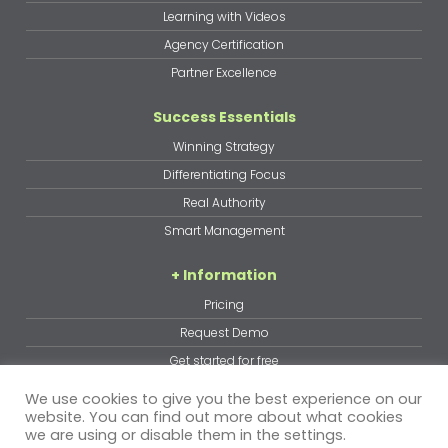
Learning with Videos
Agency Certification
Partner Excellence
Success Essentials
Winning Strategy
Differentiating Focus
Real Authority
Smart Management
+ Information
Pricing
Request Demo
Get started for free
Terms of Service
We use cookies to give you the best experience on our
website. You can find out more about what cookies
Legal Notice
we are using or disable them in the settings.
Cookies policy