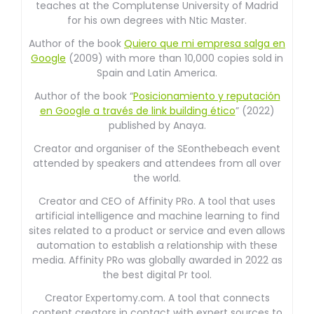
teaches at the Complutense University of Madrid
for his own degrees with Ntic Master.
Author of the book
Quiero que mi empresa salga en
Google
(2009) with more than 10,000 copies sold in
Spain and Latin America.
Author of the book “
Posicionamiento y reputación
en Google a través de link building ético
” (2022)
published by Anaya.
Creator and organiser of the SEonthebeach event
attended by speakers and attendees from all over
the world.
Creator and CEO of Affinity PRo. A tool that uses
artificial intelligence and machine learning to find
sites related to a product or service and even allows
automation to establish a relationship with these
media. Affinity PRo was globally awarded in 2022 as
the best digital Pr tool.
Creator Expertomy.com. A tool that connects
content creators in contact with expert sources to