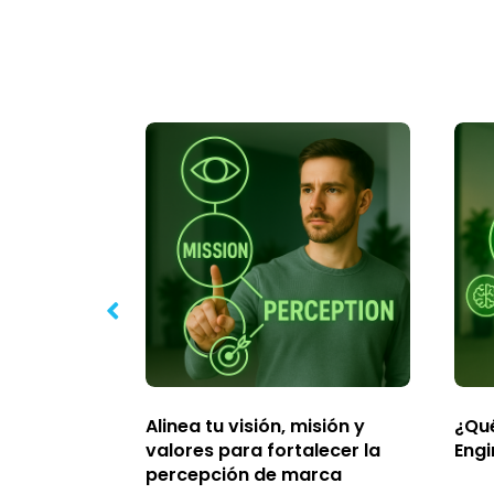
ra
Alinea tu visión, misión y
¿Qué
ridad
valores para fortalecer la
Engi
percepción de marca