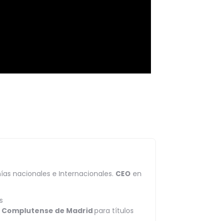
ías nacionales e Internacionales.
CEO
en
s
ad Complutense de Madrid
para títulos