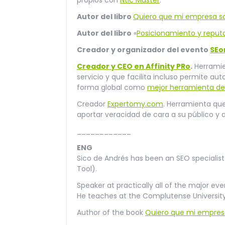
propios con
Ntic Master
.
Autor del libro
Quiero que mi empresa s
Autor del libro
«
Posicionamiento y reputa
Creador y organizador del evento
SEo
Creador y CEO en Affinity PRo
.
Herramien
servicio y que facilita incluso permite a
forma global como
mejor herramienta de P
Creador
Expertomy.com
. Herramienta qu
aportar veracidad de cara a su público y 
____________
ENG
Sico de Andrés has been an SEO specialist
Tool).
Speaker at practically all of the major eve
He teaches at the Complutense University 
Author of the book
Quiero que mi empres