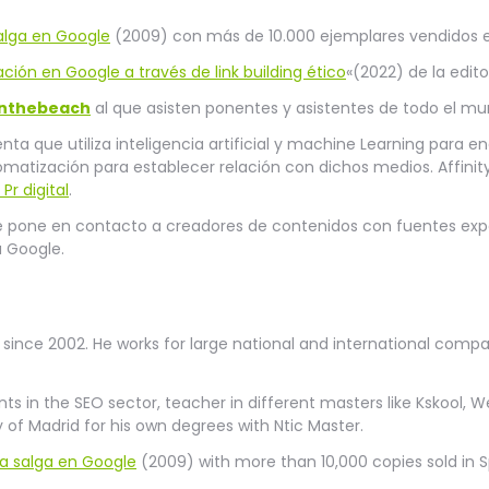
alga en Google
(2009) con más de 10.000 ejemplares vendidos e
ción en Google a través de link building ético
«(2022) de la edito
nthebeach
al que asisten ponentes y asistentes de todo el mu
ta que utiliza inteligencia artificial y machine Learning para en
utomatización para establecer relación con dichos medios. Affini
r digital
.
e pone en contacto a creadores de contenidos con fuentes exper
a Google.
 since 2002. He works for large national and international compa
nts in the SEO sector, teacher in different masters like Kskool, W
of Madrid for his own degrees with Ntic Master.
a salga en Google
(2009) with more than 10,000 copies sold in S