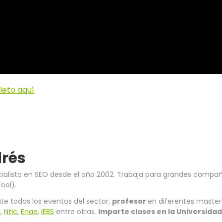
leto aquí
drés
ialista en SEO desde el año 2002. Trabaja para grandes compañ
ool).
e todos los eventos del sector,
profesor
en diferentes master
r
,
Ntic
,
Enae
,
IEBS
entre otras.
Imparte clases en la Universid