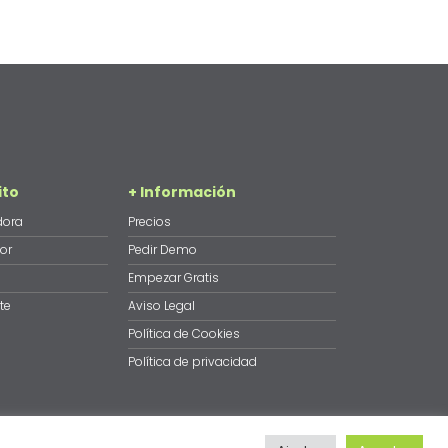
ito
+ Información
dora
Precios
or
Pedir Demo
Empezar Gratis
te
Aviso Legal
Política de Cookies
Polí­tica de privacidad