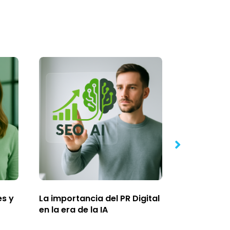
es y
La importancia del PR Digital
Qué es el li
en la era de la IA
sobre todo