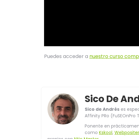
Puedes acceder a
nuestro curso comp
Sico De An
Sico de Andrés
es espec
Affinity PRo (FuSEOnPro T
Ponente en prácticament
como
Kskool
,
Webposite