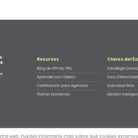
s.
Recursos
Claves del Éx
PR
Blog de Affinity PRo
Estratégia Gana
es
Aprender con Vídeos
Foco Diferenciad
Certificación para Agencias
Autoridad Real
Partner Excellence
Gestión Inteligen
uestra web. Puedes informarte más sobre qué cookies estamos