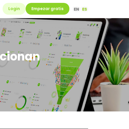
Login
Empezar gratis
EN
ES
icionan